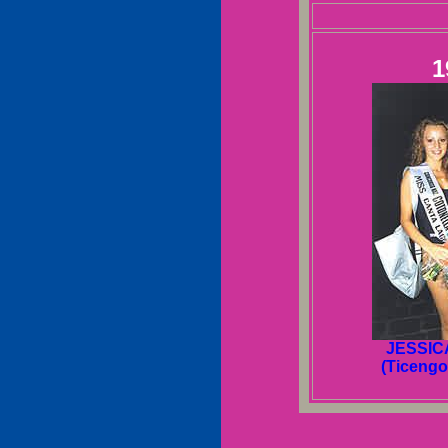
1
JESSIC
(Ticengo