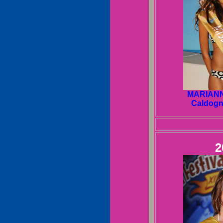
MARIANN
Caldogn
2