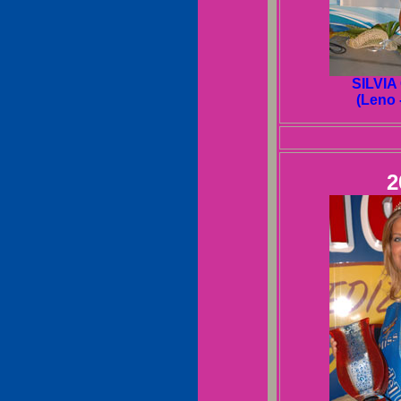
SILVIA
(Leno 
2