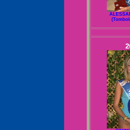
ALESSA
(Tombol
2