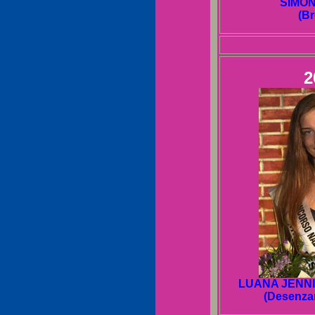
SIMON
(Br
2
LUANA JENN
(Desenzan