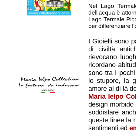
Nel Lago Termale
dell’acqua è attor
Lago Termale Picc
per differenziare l
--------------------------------------
I Gioielli sono 
di civiltà anti
rievocano luoghi,
ricordano abitudi
sono tra i poch
lo stupore, la g
amore al di là de
Maria Ielpo Col
design morbido e
soddisfare anche
queste linee la r
sentimenti ed
e