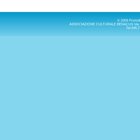
© 2009 PromoBen
ASSOCIAZIONE CULTURALE BENACUS Via G. Mar
Tel 045.