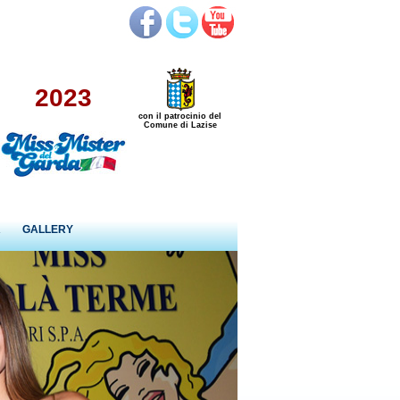
2023
con il patrocinio del
Comune di Lazise
R
GALLERY