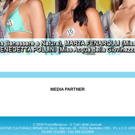
MEDIA PARTNER
© 2009 PromoBenacus - ® Tutti i diritti riservati.
IONE CULTURALE BENACUS Via G. Marconi, 26 - 37011 Bardolino (VR) - P.I. e C.F. 02
Tel 045.7211000 - Fax 045.6210600