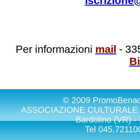
iscrizione
Per informazioni
mail
- 33
Bi
© 2009 PromoBenacus -
ASSOCIAZIONE CULTURALE BE
Bardolino (VR) -
Tel 045.72110