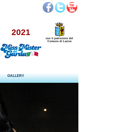
2021
con il patrocinio del
Comune di Lazise
R
GALLERY