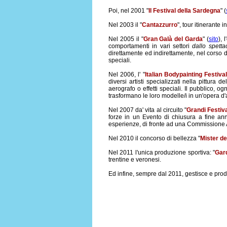
Poi, nel 2001 "
Il Festival della Sardegna
" (
Nel 2003 il "
Cantazzurro
", tour itinerante 
Nel 2005 il "
Gran Galà del Garda
" (
sito
), 
comportamenti in vari settori
dallo spetta
direttamente ed indirettamente, nel corso d
speciali.
Nel 2006, l' "
Italian Bodypainting Festival
diversi artisti specializzati nella pittura
aerografo o effetti speciali. Il pubblico,
trasformano le loro modelle/i in un'opera d'
Nel 2007 da' vita al circuito "
Grandi Festival
forze in un Evento di chiusura a fine anno,
esperienze, di fronte ad una Commissione A
Nel 2010 il concorso di bellezza "
Mister de
Nel 2011 l'unica produzione sportiva: "
Gar
trentine e veronesi.
Ed infine, sempre dal 2011, gestisce e produ