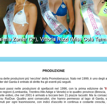
PRODUZIONE
na delle produzioni più 'vecchie' della Promobenacus. Nato nel 1999, è uno degli a
 del Garda è entrato di diritto fra gli eventi più seguiti.
oi passi nelle produzioni di spettacoli nel 1996, con la prima edizione de "
I
tre regioni (Lombardia, Trentino Alto Adige e Veneto) e le quattro province (Brescia
erante estivo, che nel 2001 è arrivato a toccare ben 21 piazze lacustri. Ma la consacr
 su RaiDue. Quattro anni consecutivi, che hanno permesso al lago di Garda, 
inuti per ogni trasmissione, con indici d'ascolto in continua e costante crescit