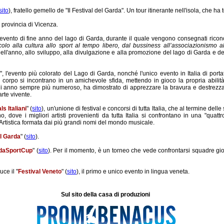
sito
), fratello gemello de "Il Festival del Garda". Un tour itinerante nell'isola, che ha
in provincia di Vicenza.
l'evento di fine anno del lago di Garda, durante il quale vengono consegnati ricono
colo alla cultura allo sport al tempo libero,
dal bussiness all’associazionismo al
ell'anno, allo sviluppo, alla divulgazione e alla promozione del lago di Garda e d
", l'evento più colorato del Lago di Garda, nonché l'unico evento in Italia di por
 del corpo si incontrano in un amichevole sfida, mettendo in gioco la propria abilit
 ogni anno sempre più numeroso, ha dimostrato di apprezzare la bravura e destrezza
arte vivente.
s Italiani
" (
sito
), un'unione di festival e concorsi di tutta Italia, che al termine del
 dove i migliori artisti provenienti da tutta Italia si confrontano in una "quattro 
rtistica formata dai più grandi nomi del mondo musicale.
l Garda
" (
sito
).
daSportCup
" (
sito
). Per il momento, è un torneo che vede confrontarsi squadre gio
ce il "
Festival Veneto
" (
sito
), il primo e unico evento in lingua veneta.
Sul sito della casa di produzioni