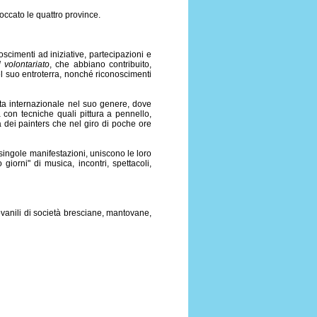
 toccato le quattro province.
scimenti ad iniziative, partecipazioni e
 volontariato
, che abbiano contribuito,
el suo entroterra, nonché riconoscimenti
tata internazionale nel suo genere, dove
à con tecniche quali pittura a pennello,
 dei painters che nel giro di poche ore
le singole manifestazioni, uniscono le loro
giorni" di musica, incontri, spettacoli,
vanili di società bresciane, mantovane,