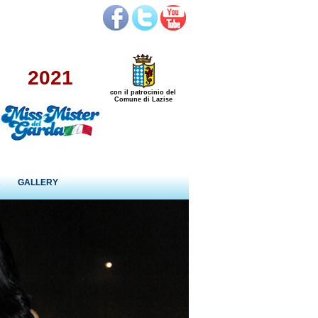
2021
con il patrocinio del
Comune di Lazise
R
GALLERY